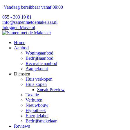
Vandaag bereikbaar vanaf 09:00
055 - 303 19 81
info@samenmetdemakelaar.nl
Inloggen Move.nl
Home
Aanbod
Woningaanbod
Bedrijfsaanbod
Recreatie aanbod
Aangekocht
Diensten
Huis verkopen
Huis kopen
Sneak Preview
Taxatie
Verhuren
Nieuwbouw
Hypotheek
Energielabel
Bedrijfsmakelaar
Reviews