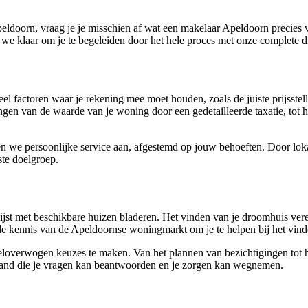
peldoorn, vraag je je misschien af wat een makelaar Apeldoorn precies
 we klaar om je te begeleiden door het hele proces met onze complete d
el factoren waar je rekening mee moet houden, zoals de juiste prijsste
ngen van de waarde van je woning door een gedetailleerde taxatie, tot h
en we persoonlijke service aan, afgestemd op jouw behoeften. Door lo
ste doelgroep.
t met beschikbare huizen bladeren. Het vinden van je droomhuis vereist 
de kennis van de Apeldoornse woningmarkt om je te helpen bij het vinde
loverwogen keuzes te maken. Van het plannen van bezichtigingen tot he
iemand die je vragen kan beantwoorden en je zorgen kan wegnemen.