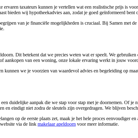
 ervaren taxateurs kunnen je vertellen wat een realistische prijs is voor
naast bieden wij hypotheekadvies aan, zodat je goed geïnformeerd bent 
et begrijpen van je financiële mogelijkheden is cruciaal. Bij Samen met 
ie.
ldoorn. Dit betekent dat we precies weten wat er speelt. We gebruiken 
 of aankopen van een woning, onze lokale ervaring werkt in jouw voord
unnen we je voorzien van waardevol advies en begeleiding op maat. D
en duidelijke aanpak die we stap voor stap met je doornemen. Of je nu 
n en eindigt niet zodra de sleutels zijn overgedragen. We blijven besch
elangen op de eerste plaats zet, maak je het hele proces eenvoudiger e
website via de link
makelaar apeldoorn
voor meer informatie.